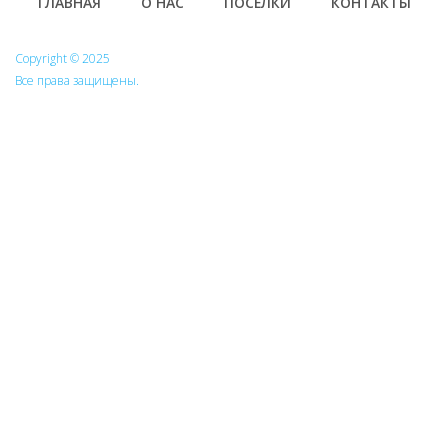
Footer
ГЛАВНАЯ
О НАС
ПОСЁЛКИ
КОНТАКТЫ
Copyright © 2025
Все права защищены.