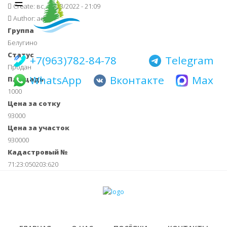
☰
Main navigati
Перейти
Create:
вс, 10/23/2022 - 21:09
к
Author:
admin
основному
Группа
содержанию
Белугино
Статус
+7(963)782-84-78
Telegram
Продан
WhatsApp
Вконтакте
Max
Площадь
1000
Цена за сотку
93000
Цена за участок
930000
Кадастровый №
71:23:050203:620