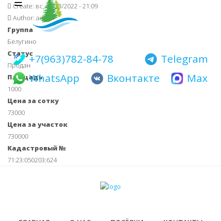
☰
Main navigati
Перейти
Create:
вс, 10/23/2022 - 21:09
к
Author:
admin
основному
Группа
содержанию
Белугино
Статус
+7(963)782-84-78
Telegram
Продан
WhatsApp
Вконтакте
Max
Площадь
1000
Цена за сотку
73000
Цена за участок
730000
Кадастровый №
71:23:050203:624