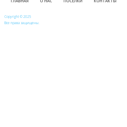
Footer
ГЛАВНАЯ
О НАС
ПОСЁЛКИ
КОНТАКТЫ
Copyright © 2025
Все права защищены.