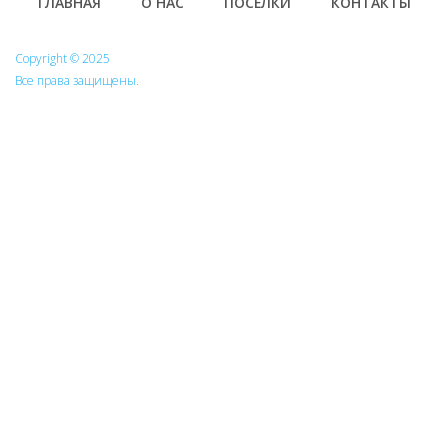
Footer
ГЛАВНАЯ
О НАС
ПОСЁЛКИ
КОНТАКТЫ
Copyright © 2025
Все права защищены.