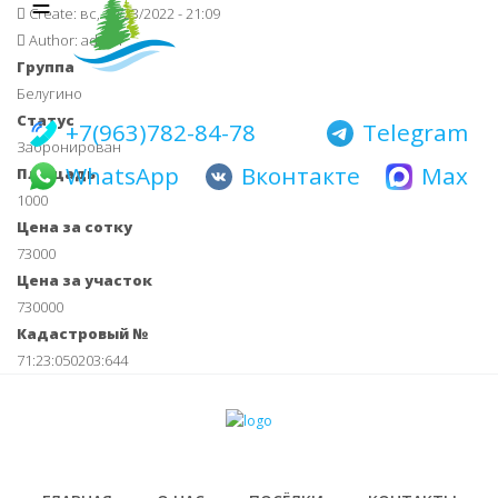
☰
Main navigati
Перейти
Create:
вс, 10/23/2022 - 21:09
к
Author:
admin
основному
Группа
содержанию
Белугино
Статус
+7(963)782-84-78
Telegram
Забронирован
WhatsApp
Вконтакте
Max
Площадь
1000
Цена за сотку
73000
Цена за участок
730000
Кадастровый №
71:23:050203:644