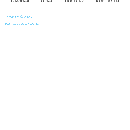
Footer
ГЛАВНАЯ
О НАС
ПОСЁЛКИ
КОНТАКТЫ
Copyright © 2025
Все права защищены.