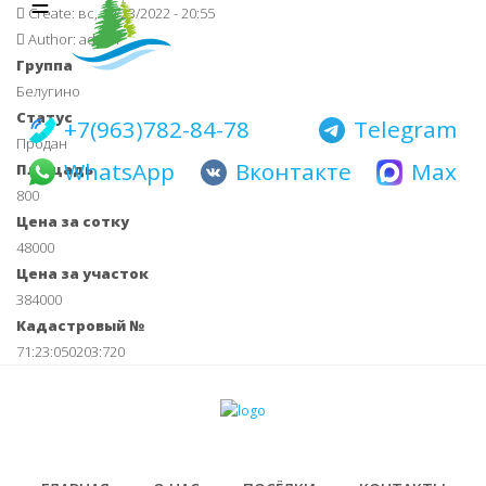
☰
Main navigati
Перейти
Create:
вс, 10/23/2022 - 20:55
к
Author:
admin
основному
Группа
содержанию
Белугино
Статус
+7(963)782-84-78
Telegram
Продан
WhatsApp
Вконтакте
Max
Площадь
800
Цена за сотку
48000
Цена за участок
384000
Кадастровый №
71:23:050203:720